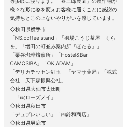
等多岐に渡ります。「喜三郎農園」の農作物が
様々な形に姿を変えお客様に届くことに感謝の
気持ちとこの上ないやりがいを感じています。
◇秋田県横手市
「NS.coffee stand」「羽場こうじ茶屋 くら
を」「増田の町並み案内所『ほたる』」
「栗谷珈琲焙煎所」「Hostel&Bar
CAMOSIBA」「OK,ADAM」
「デリカテッセン紅玉」「ヤマサ薬局」「株式
会社 天下森振興公社」
◇秋田県大仙市太田町
「㈱ローズメイ」
◇秋田県秋田市
「デュプレいしい」「㈲鈴和商店」
◇秋田県男鹿市